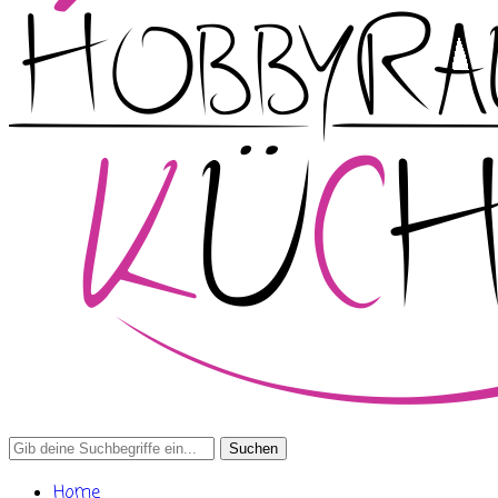
Search
for:
Home