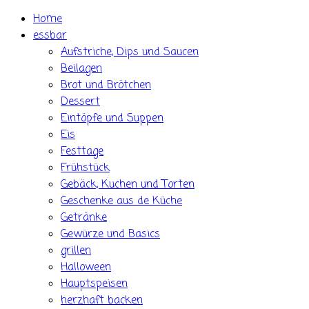
Skip
Home
to
essbar
content
Aufstriche, Dips und Saucen
Beilagen
Brot und Brötchen
Dessert
Eintöpfe und Suppen
Eis
Festtage
Frühstück
Gebäck, Kuchen und Torten
Geschenke aus de Küche
Getränke
Gewürze und Basics
grillen
Halloween
Hauptspeisen
herzhaft backen