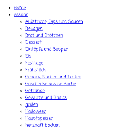
Skip
Home
to
essbar
content
Aufstriche, Dips und Saucen
Beilagen
Brot und Brötchen
Dessert
Eintöpfe und Suppen
Eis
Festtage
Frühstück
Gebäck, Kuchen und Torten
Geschenke aus de Küche
Getränke
Gewürze und Basics
grillen
Halloween
Hauptspeisen
herzhaft backen