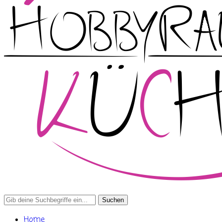
Search
for:
Home