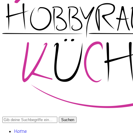
Search
for:
Home