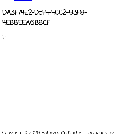
DA3F74E2-D5F4-4CC2-93F8-
4EBBEEA6B8CF
in
Copyright © 2026 Hobbyraum Küche
— Designed by