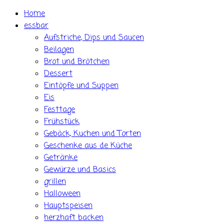
Skip
Home
to
essbar
content
Aufstriche, Dips und Saucen
Beilagen
Brot und Brötchen
Dessert
Eintöpfe und Suppen
Eis
Festtage
Frühstück
Gebäck, Kuchen und Torten
Geschenke aus de Küche
Getränke
Gewürze und Basics
grillen
Halloween
Hauptspeisen
herzhaft backen