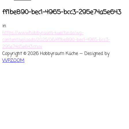
ff1be890-bec1-4965-bcc3-295e74a5e643
in
https://www.hobbyraum-kueche.de/wp-
content/uploads/2025/06/ff1be890-bec1-4965-bcc3-
295e74a5e643.mov
Copyright © 2026 Hobbyraum Küche
— Designed by
WPZOOM