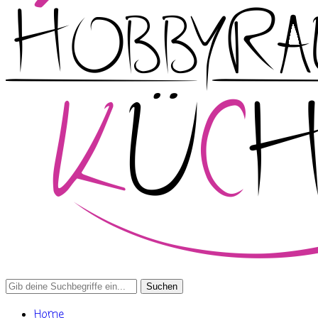
Search
for:
Home