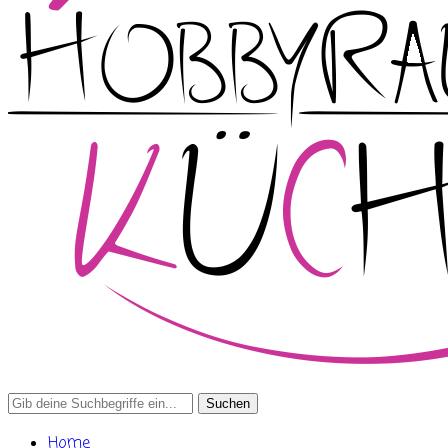
Search
for:
Home