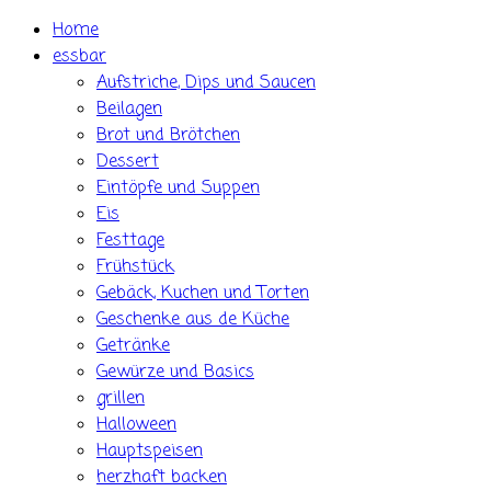
Skip
Home
to
essbar
content
Aufstriche, Dips und Saucen
Beilagen
Brot und Brötchen
Dessert
Eintöpfe und Suppen
Eis
Festtage
Frühstück
Gebäck, Kuchen und Torten
Geschenke aus de Küche
Getränke
Gewürze und Basics
grillen
Halloween
Hauptspeisen
herzhaft backen