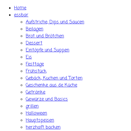
Skip
Home
to
essbar
content
Aufstriche, Dips und Saucen
Beilagen
Brot und Brötchen
Dessert
Eintöpfe und Suppen
Eis
Festtage
Frühstück
Gebäck, Kuchen und Torten
Geschenke aus de Küche
Getränke
Gewürze und Basics
grillen
Halloween
Hauptspeisen
herzhaft backen