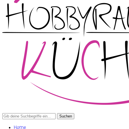
Search
for:
Home