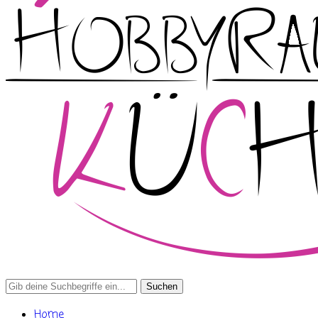
Search
for:
Home