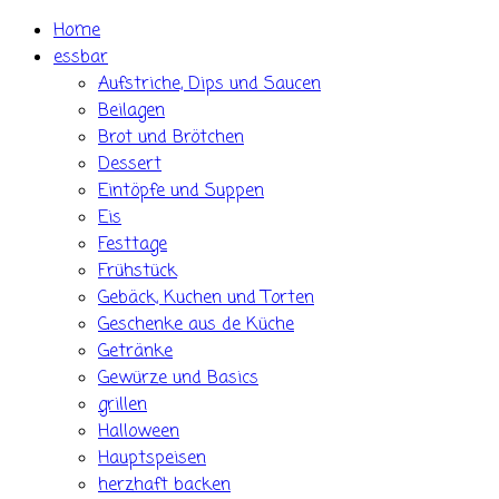
Skip
Home
to
essbar
content
Aufstriche, Dips und Saucen
Beilagen
Brot und Brötchen
Dessert
Eintöpfe und Suppen
Eis
Festtage
Frühstück
Gebäck, Kuchen und Torten
Geschenke aus de Küche
Getränke
Gewürze und Basics
grillen
Halloween
Hauptspeisen
herzhaft backen