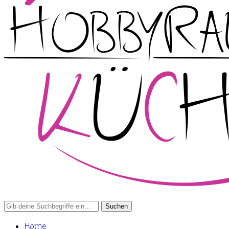
Search
for:
Home