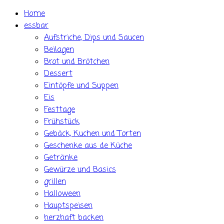
Skip
Home
to
essbar
content
Aufstriche, Dips und Saucen
Beilagen
Brot und Brötchen
Dessert
Eintöpfe und Suppen
Eis
Festtage
Frühstück
Gebäck, Kuchen und Torten
Geschenke aus de Küche
Getränke
Gewürze und Basics
grillen
Halloween
Hauptspeisen
herzhaft backen