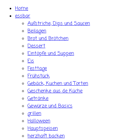
Skip
Home
to
essbar
content
Aufstriche, Dips und Saucen
Beilagen
Brot und Brötchen
Dessert
Eintöpfe und Suppen
Eis
Festtage
Frühstück
Gebäck, Kuchen und Torten
Geschenke aus de Küche
Getränke
Gewürze und Basics
grillen
Halloween
Hauptspeisen
herzhaft backen