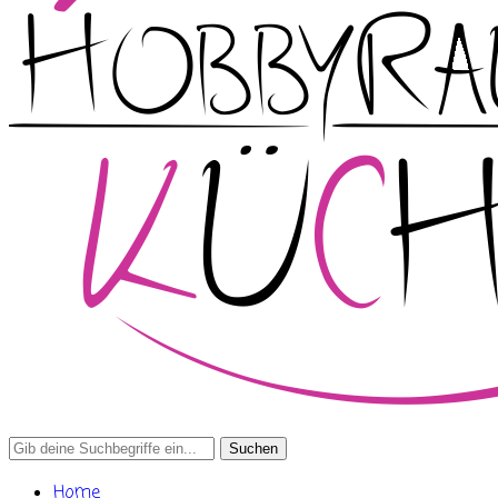
Search
for:
Home