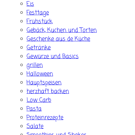
Eis
Festtage
Frühstück
Gebäck, Kuchen und Torten
Geschenke aus de Küche
Getränke
Gewürze und Basics
grillen
Halloween
Hauptspeisen
herzhaft backen
Low Carb
Pasta
Proteinrezepte
Salate