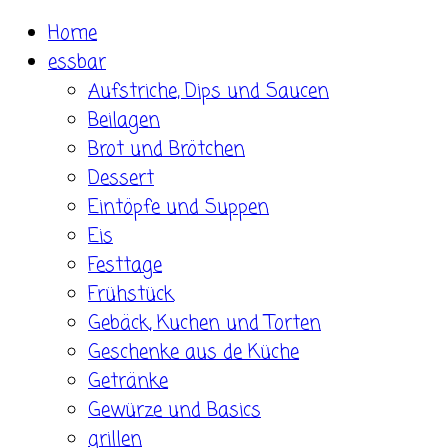
Skip
Home
to
essbar
content
Aufstriche, Dips und Saucen
Beilagen
Brot und Brötchen
Dessert
Eintöpfe und Suppen
Eis
Festtage
Frühstück
Gebäck, Kuchen und Torten
Geschenke aus de Küche
Getränke
Gewürze und Basics
grillen