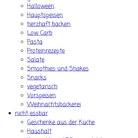
Halloween
Hauptspeisen
herzhaft backen
Low Carb
Pasta
Proteinrezepte
Salate
Smoothies und Shakes
Snacks
vegetarisch
Vorspeisen
Weihnachtsbäckerei
nicht essbar
Geschenke aus der Küche
Haushalt