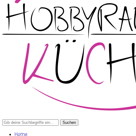
Search
for:
Home