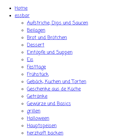
Skip
Home
to
essbar
content
Aufstriche, Dips und Saucen
Beilagen
Brot und Brötchen
Dessert
Eintöpfe und Suppen
Eis
Festtage
Frühstück
Gebäck, Kuchen und Torten
Geschenke aus de Küche
Getränke
Gewürze und Basics
grillen
Halloween
Hauptspeisen
herzhaft backen