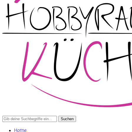
Search
for:
Home