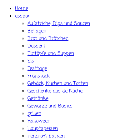
Skip
Home
to
essbar
content
Aufstriche, Dips und Saucen
Beilagen
Brot und Brötchen
Dessert
Eintöpfe und Suppen
Eis
Festtage
Frühstück
Gebäck, Kuchen und Torten
Geschenke aus de Küche
Getränke
Gewürze und Basics
grillen
Halloween
Hauptspeisen
herzhaft backen