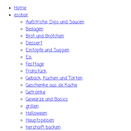
Skip
Home
to
essbar
content
Aufstriche, Dips und Saucen
Beilagen
Brot und Brötchen
Dessert
Eintöpfe und Suppen
Eis
Festtage
Frühstück
Gebäck, Kuchen und Torten
Geschenke aus de Küche
Getränke
Gewürze und Basics
grillen
Halloween
Hauptspeisen
herzhaft backen