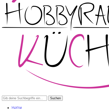
Search
for:
Home