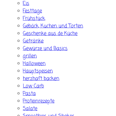
Eis
Festtage
Frühstück
Gebäck, Kuchen und Torten
Geschenke aus de Küche
Getränke
Gewürze und Basics
grillen
Halloween
Hauptspeisen
herzhaft backen
Low Carb
Pasta
Proteinrezepte
Salate