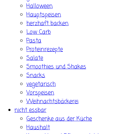
Halloween
Hauptspeisen
herzhaft backen
Low Carb
Pasta
Proteinrezepte
Salate
Smoothies und Shakes
Snacks
vegetarisch
Vorspeisen
Weihnachtsbäckerei
nicht essbar
Geschenke aus der Küche
Haushalt