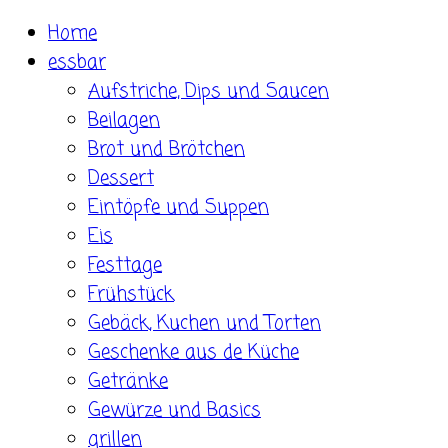
Skip
Home
to
essbar
content
Aufstriche, Dips und Saucen
Beilagen
Brot und Brötchen
Dessert
Eintöpfe und Suppen
Eis
Festtage
Frühstück
Gebäck, Kuchen und Torten
Geschenke aus de Küche
Getränke
Gewürze und Basics
grillen