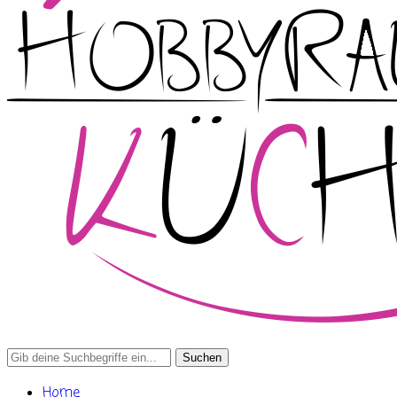
Search
for:
Home