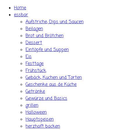
Skip
Home
to
essbar
content
Aufstriche, Dips und Saucen
Beilagen
Brot und Brötchen
Dessert
Eintöpfe und Suppen
Eis
Festtage
Frühstück
Gebäck, Kuchen und Torten
Geschenke aus de Küche
Getränke
Gewürze und Basics
grillen
Halloween
Hauptspeisen
herzhaft backen