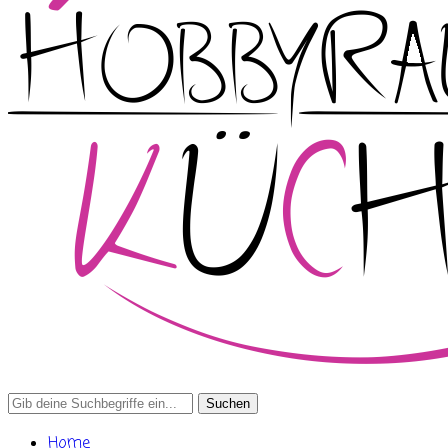
Search
for:
Home