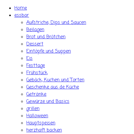
Skip
Home
to
essbar
content
Aufstriche, Dips und Saucen
Beilagen
Brot und Brötchen
Dessert
Eintöpfe und Suppen
Eis
Festtage
Frühstück
Gebäck, Kuchen und Torten
Geschenke aus de Küche
Getränke
Gewürze und Basics
grillen
Halloween
Hauptspeisen
herzhaft backen