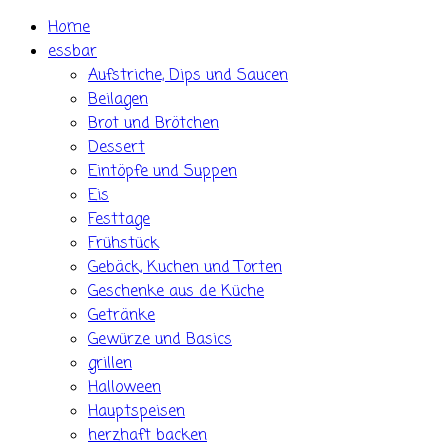
Skip
Home
to
essbar
content
Aufstriche, Dips und Saucen
Beilagen
Brot und Brötchen
Dessert
Eintöpfe und Suppen
Eis
Festtage
Frühstück
Gebäck, Kuchen und Torten
Geschenke aus de Küche
Getränke
Gewürze und Basics
grillen
Halloween
Hauptspeisen
herzhaft backen