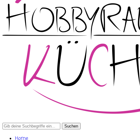
Search
for:
Home