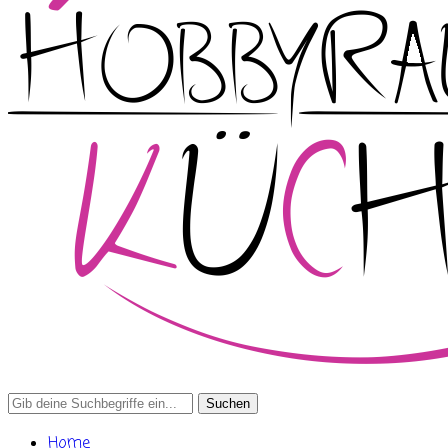
Search
for:
Home