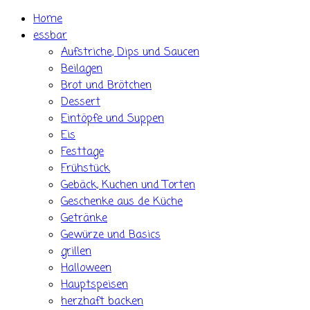
Skip
Home
to
essbar
content
Aufstriche, Dips und Saucen
Beilagen
Brot und Brötchen
Dessert
Eintöpfe und Suppen
Eis
Festtage
Frühstück
Gebäck, Kuchen und Torten
Geschenke aus de Küche
Getränke
Gewürze und Basics
grillen
Halloween
Hauptspeisen
herzhaft backen