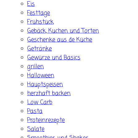
Eis
Festtage
Frühstück
Gebäck, Kuchen und Torten
Geschenke aus de Küche
Getränke
Gewürze und Basics
grillen
Halloween
Hauptspeisen
herzhaft backen
Low Carb
Pasta
Proteinrezepte
Salate