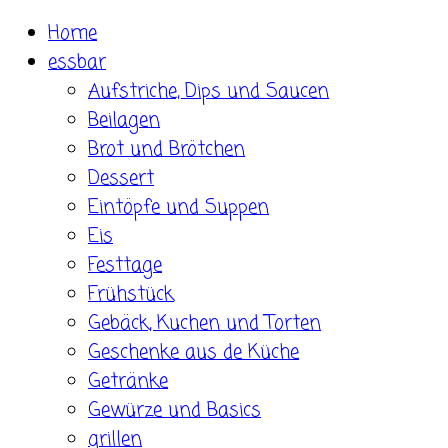
Skip
Home
to
essbar
content
Aufstriche, Dips und Saucen
Beilagen
Brot und Brötchen
Dessert
Eintöpfe und Suppen
Eis
Festtage
Frühstück
Gebäck, Kuchen und Torten
Geschenke aus de Küche
Getränke
Gewürze und Basics
grillen