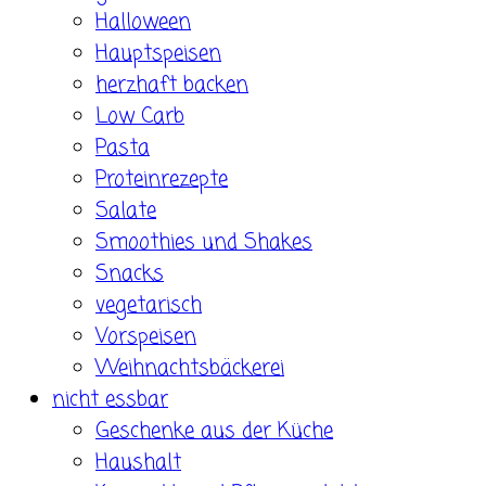
Halloween
Hauptspeisen
herzhaft backen
Low Carb
Pasta
Proteinrezepte
Salate
Smoothies und Shakes
Snacks
vegetarisch
Vorspeisen
Weihnachtsbäckerei
nicht essbar
Geschenke aus der Küche
Haushalt