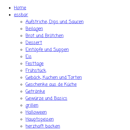
Skip
Home
to
essbar
content
Aufstriche, Dips und Saucen
Beilagen
Brot und Brötchen
Dessert
Eintöpfe und Suppen
Eis
Festtage
Frühstück
Gebäck, Kuchen und Torten
Geschenke aus de Küche
Getränke
Gewürze und Basics
grillen
Halloween
Hauptspeisen
herzhaft backen