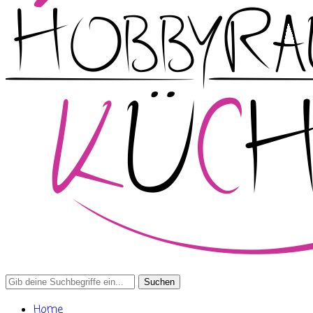
Search
for:
Home