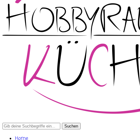
Search
for:
Home