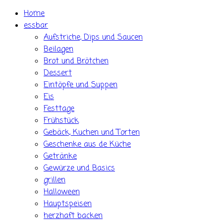
Skip
Home
to
essbar
content
Aufstriche, Dips und Saucen
Beilagen
Brot und Brötchen
Dessert
Eintöpfe und Suppen
Eis
Festtage
Frühstück
Gebäck, Kuchen und Torten
Geschenke aus de Küche
Getränke
Gewürze und Basics
grillen
Halloween
Hauptspeisen
herzhaft backen