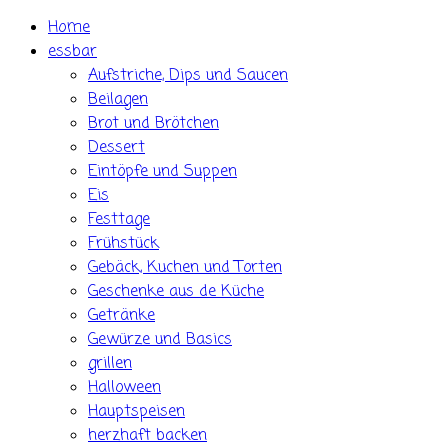
Skip
Home
to
essbar
content
Aufstriche, Dips und Saucen
Beilagen
Brot und Brötchen
Dessert
Eintöpfe und Suppen
Eis
Festtage
Frühstück
Gebäck, Kuchen und Torten
Geschenke aus de Küche
Getränke
Gewürze und Basics
grillen
Halloween
Hauptspeisen
herzhaft backen