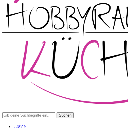
Search
for:
Home