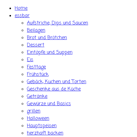
Skip
Home
to
essbar
content
Aufstriche, Dips und Saucen
Beilagen
Brot und Brötchen
Dessert
Eintöpfe und Suppen
Eis
Festtage
Frühstück
Gebäck, Kuchen und Torten
Geschenke aus de Küche
Getränke
Gewürze und Basics
grillen
Halloween
Hauptspeisen
herzhaft backen