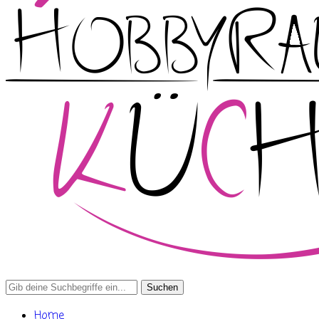
Search
for:
Home