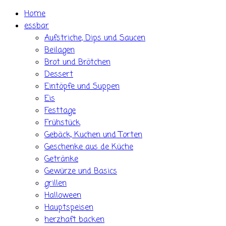
Skip
Home
to
essbar
content
Aufstriche, Dips und Saucen
Beilagen
Brot und Brötchen
Dessert
Eintöpfe und Suppen
Eis
Festtage
Frühstück
Gebäck, Kuchen und Torten
Geschenke aus de Küche
Getränke
Gewürze und Basics
grillen
Halloween
Hauptspeisen
herzhaft backen