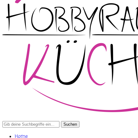
Search
for:
Home