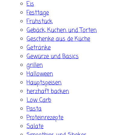
Eis
Festtage
Frühstück
Gebäck, Kuchen und Torten
Geschenke aus de Küche
Getränke
Gewürze und Basics
grillen
Halloween
Hauptspeisen
herzhaft backen
Low Carb
Pasta
Proteinrezepte
Salate