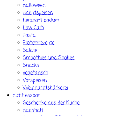
Halloween
Hauptspeisen
herzhaft backen
Low Carb
Pasta
Proteinrezepte
Salate
Smoothies und Shakes
Snacks
vegetarisch
Vorspeisen
Weihnachtsbäckerei
nicht essbar
Geschenke aus der Küche
Haushalt