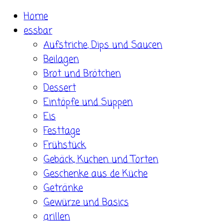
Skip
Home
to
essbar
content
Aufstriche, Dips und Saucen
Beilagen
Brot und Brötchen
Dessert
Eintöpfe und Suppen
Eis
Festtage
Frühstück
Gebäck, Kuchen und Torten
Geschenke aus de Küche
Getränke
Gewürze und Basics
grillen