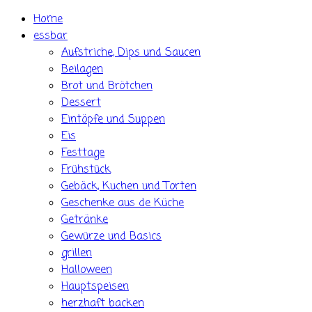
Skip
Home
to
essbar
content
Aufstriche, Dips und Saucen
Beilagen
Brot und Brötchen
Dessert
Eintöpfe und Suppen
Eis
Festtage
Frühstück
Gebäck, Kuchen und Torten
Geschenke aus de Küche
Getränke
Gewürze und Basics
grillen
Halloween
Hauptspeisen
herzhaft backen