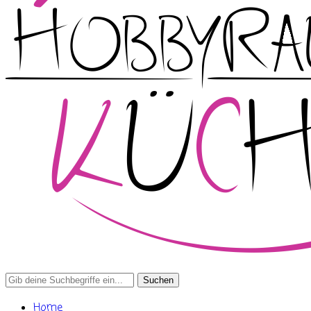
Search
for:
Home