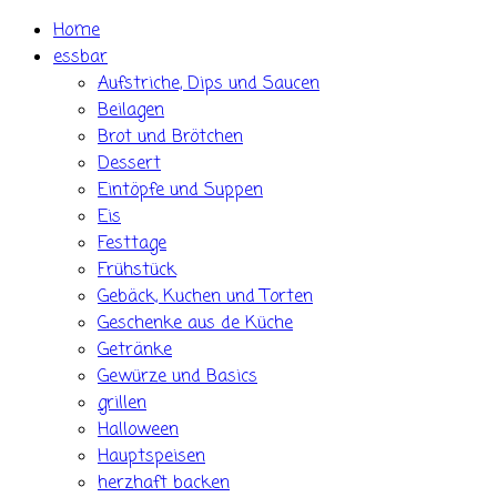
Skip
Home
to
essbar
content
Aufstriche, Dips und Saucen
Beilagen
Brot und Brötchen
Dessert
Eintöpfe und Suppen
Eis
Festtage
Frühstück
Gebäck, Kuchen und Torten
Geschenke aus de Küche
Getränke
Gewürze und Basics
grillen
Halloween
Hauptspeisen
herzhaft backen