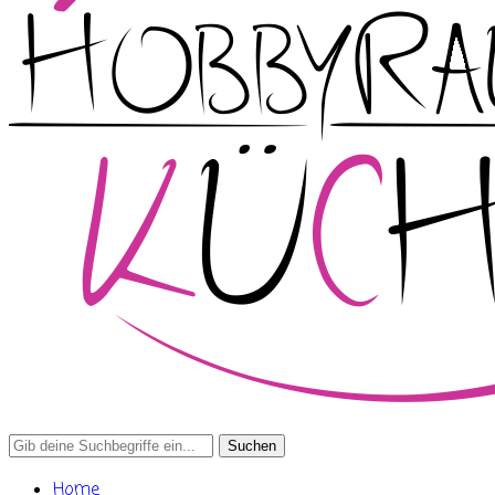
Search
for:
Home