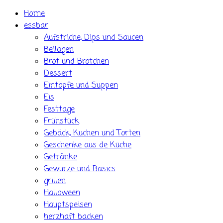
Skip
Home
to
essbar
content
Aufstriche, Dips und Saucen
Beilagen
Brot und Brötchen
Dessert
Eintöpfe und Suppen
Eis
Festtage
Frühstück
Gebäck, Kuchen und Torten
Geschenke aus de Küche
Getränke
Gewürze und Basics
grillen
Halloween
Hauptspeisen
herzhaft backen