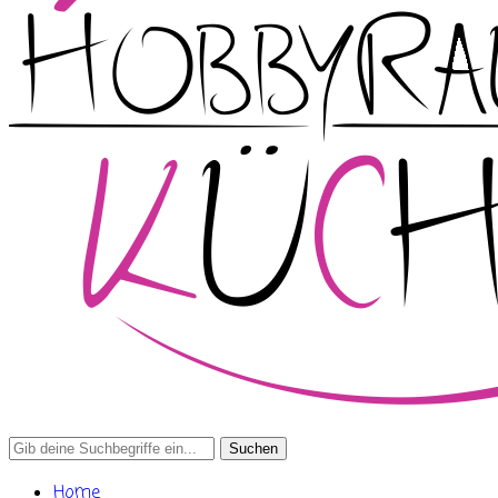
Search
for:
Home