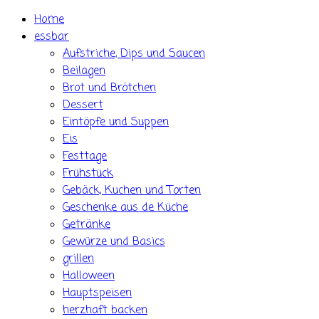
Skip
Home
to
essbar
content
Aufstriche, Dips und Saucen
Beilagen
Brot und Brötchen
Dessert
Eintöpfe und Suppen
Eis
Festtage
Frühstück
Gebäck, Kuchen und Torten
Geschenke aus de Küche
Getränke
Gewürze und Basics
grillen
Halloween
Hauptspeisen
herzhaft backen