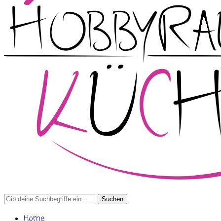
Search
for:
Home