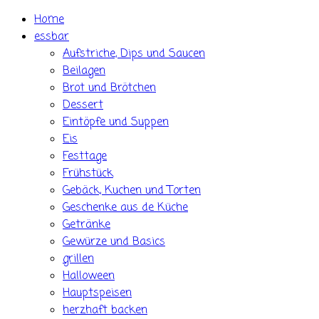
Skip
Home
to
essbar
content
Aufstriche, Dips und Saucen
Beilagen
Brot und Brötchen
Dessert
Eintöpfe und Suppen
Eis
Festtage
Frühstück
Gebäck, Kuchen und Torten
Geschenke aus de Küche
Getränke
Gewürze und Basics
grillen
Halloween
Hauptspeisen
herzhaft backen