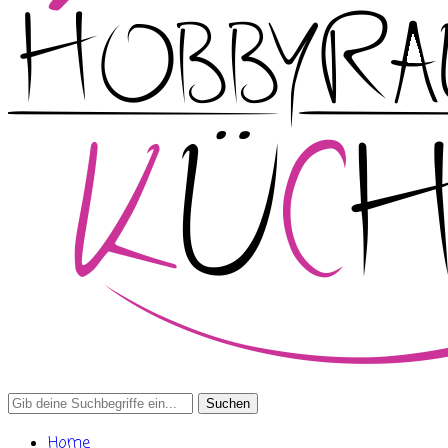
Search
for:
Home