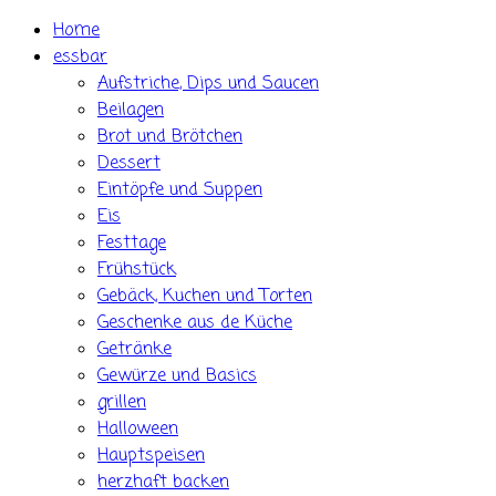
Skip
Home
to
essbar
content
Aufstriche, Dips und Saucen
Beilagen
Brot und Brötchen
Dessert
Eintöpfe und Suppen
Eis
Festtage
Frühstück
Gebäck, Kuchen und Torten
Geschenke aus de Küche
Getränke
Gewürze und Basics
grillen
Halloween
Hauptspeisen
herzhaft backen