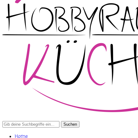
Search
for:
Home