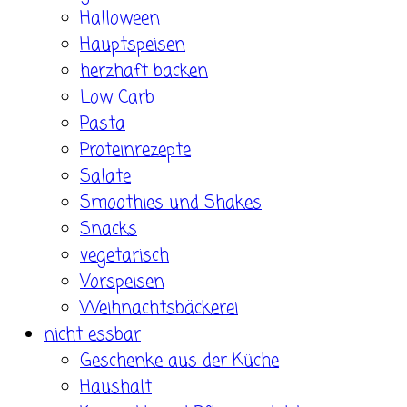
Halloween
Hauptspeisen
herzhaft backen
Low Carb
Pasta
Proteinrezepte
Salate
Smoothies und Shakes
Snacks
vegetarisch
Vorspeisen
Weihnachtsbäckerei
nicht essbar
Geschenke aus der Küche
Haushalt