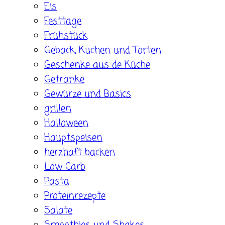
Eis
Festtage
Frühstück
Gebäck, Kuchen und Torten
Geschenke aus de Küche
Getränke
Gewürze und Basics
grillen
Halloween
Hauptspeisen
herzhaft backen
Low Carb
Pasta
Proteinrezepte
Salate