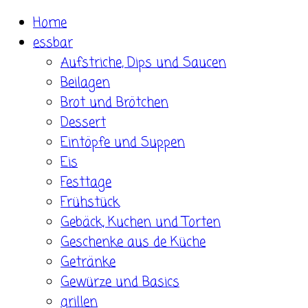
Skip
Home
to
essbar
content
Aufstriche, Dips und Saucen
Beilagen
Brot und Brötchen
Dessert
Eintöpfe und Suppen
Eis
Festtage
Frühstück
Gebäck, Kuchen und Torten
Geschenke aus de Küche
Getränke
Gewürze und Basics
grillen