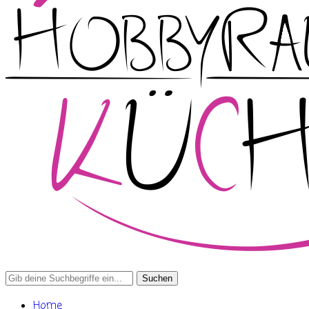
Search
for:
Home