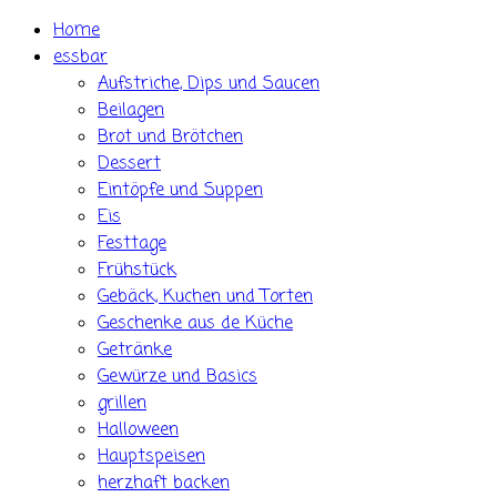
Skip
Home
to
essbar
content
Aufstriche, Dips und Saucen
Beilagen
Brot und Brötchen
Dessert
Eintöpfe und Suppen
Eis
Festtage
Frühstück
Gebäck, Kuchen und Torten
Geschenke aus de Küche
Getränke
Gewürze und Basics
grillen
Halloween
Hauptspeisen
herzhaft backen