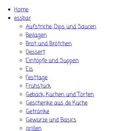
Skip
Home
to
essbar
content
Aufstriche, Dips und Saucen
Beilagen
Brot und Brötchen
Dessert
Eintöpfe und Suppen
Eis
Festtage
Frühstück
Gebäck, Kuchen und Torten
Geschenke aus de Küche
Getränke
Gewürze und Basics
grillen