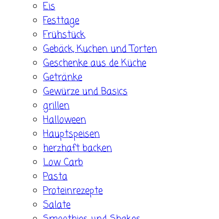
Eis
Festtage
Frühstück
Gebäck, Kuchen und Torten
Geschenke aus de Küche
Getränke
Gewürze und Basics
grillen
Halloween
Hauptspeisen
herzhaft backen
Low Carb
Pasta
Proteinrezepte
Salate