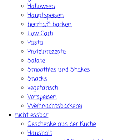
Halloween
Hauptspeisen
herzhaft backen
Low Carb
Pasta
Proteinrezepte
Salate
Smoothies und Shakes
Snacks
vegetarisch
Vorspeisen
Weihnachtsbäckerei
nicht essbar
Geschenke aus der Küche
Haushalt