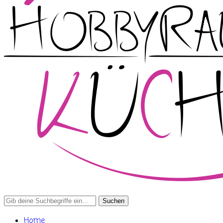
Search
for:
Home