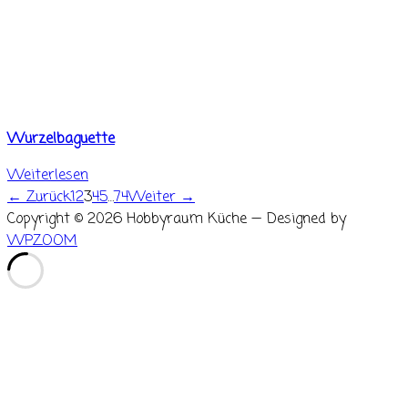
Wurzelbaguette
Weiterlesen
← Zurück
1
2
3
4
5
…
74
Weiter →
Copyright © 2026 Hobbyraum Küche
— Designed by
WPZOOM