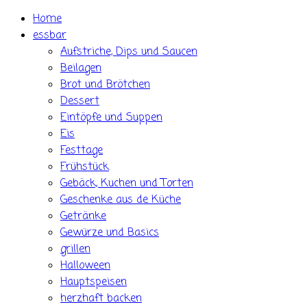
Skip
Home
to
essbar
content
Aufstriche, Dips und Saucen
Beilagen
Brot und Brötchen
Dessert
Eintöpfe und Suppen
Eis
Festtage
Frühstück
Gebäck, Kuchen und Torten
Geschenke aus de Küche
Getränke
Gewürze und Basics
grillen
Halloween
Hauptspeisen
herzhaft backen